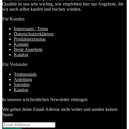
Qualität ist uns sehr wichtig, wie empfehlen hier nur Angebote, die
wir auch selbst kaufen und buchen würden.
Für Kunden
Impressum | Terms
Datenschutzerklärung
Produktrezension
Kontakt
Beste Angebote
Katalog
Für Verkäufer
Testimonials
Anleitung
Spenden
Katalog
In unseren wöchentlichen Newsletter eintragen
Wir geben deine Email-Adresse nicht weiter und senden keinen
Spam