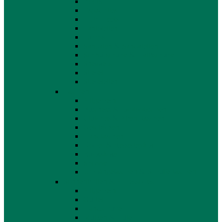
Boots
Espadrilles
High Heels
Pantoletten
Pumps
Sandalen & Sandaletten
Schnürschuhe & Halbschuhe
Sneakers
Stiefel
Stiefeletten
Taschen
Allgemein
Business & Laptoptaschen
Clutches & Abendtaschen
Geldbörsen
Handtaschen
Koffer & Reisegepäck
Rucksäcke
Shopper
Umhängetaschen & Schultertaschen
Sonnenbrillen & Accessoires
Allgemein
Gürtel
Handschuhe
Mützen & Hüte