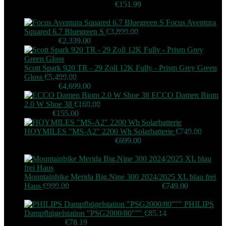
Original price was: €189.99.
€
151.99
Current price is:
€151.99.
Focus Aventura
Squared 6.7 Bluegreen S
€
3,899.00
Original price was:
€3,899.00.
€
2,339.00
Current price is: €2,339.00.
Scott Spark 920 TR - 29 Zoll 12K Fully - Prism Grey Green
Gloss
€
5,499.00
Original price was:
€5,499.00.
€
4,699.00
Current price is: €4,699.00.
ECCO Damen Biom
2.0 W Shoe 38
€
160.00
Original price was:
€160.00.
€
155.00
Current price is: €155.00.
HOYMILES "MS-A2" 2200 Wh Solarbatterie
€
749.00
Original price was: €749.00.
€
699.00
Current price is:
€699.00.
Mountainbike Merida Big.Nine 300 2024/2025 XL blau frei
Haus
€
999.00
Original price was: €999.00.
€
749.00
Current
price is: €749.00.
PHILIPS
Dampfbügelstation "PSG2000/80"""
€
85.14
Original price
was: €85.14.
€
78.19
Current price is: €78.19.