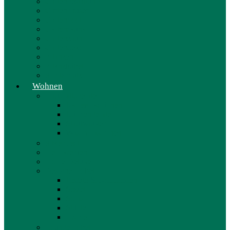
Gartengestaltung
Gartenhäuser
Gartenpool
Gartensauna
Gartenzaun
Gartendeko
Pflanzen
Pflanzkübel
Sichtschutz
Wohnen
Haushaltsgeräte
Kaffeemaschinen
Küchengeräte
Staubsauger
Waschmaschinen
Silvercrest
Heimwerken
Home-Deluxe
Designermöbel
Regale & Kommoden
Sessel
Sofas
Stühle
Tische
Loungemöbel