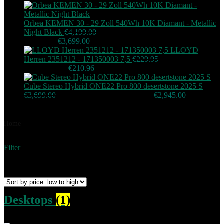
Orbea KEMEN 30 - 29 Zoll 540Wh 10K Diamant - Metallic
Night Black
€
4,199.00
Original price was:
€4,199.00.
€
3,699.00
Current price is: €3,699.00.
LLOYD
Herren 2351212 - 171350003 7,5
€
229.95
Original price
was: €229.95.
€
210.96
Current price is: €210.96.
Cube Stereo Hybrid ONE22 Pro 800 desertstone 2025 S
€
3,699.00
Original price was: €3,699.00.
€
2,945.00
Current
price is: €2,945.00.
Home
Elektronik
Filter
Showing all 27 results
Sorted by price: low to high
Desktops
(1)