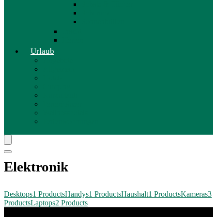
Schals & Tücher
Schmuck
Sonnenbrillen
Tracht
Herren
Urlaub
Angebote
Allgemein
Hotels
Camping
Kurzurlaub
Ferienhäuser
Wellnesshotels
Ferienwohnungen
Elektronik
Desktops
1 Products
Handys
1 Products
Haushalt
1 Products
Kameras
3
Products
Laptops
2 Products
Zeige alle Kategorien