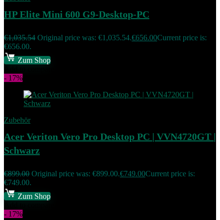
HP Elite Mini 600 G9-Desktop-PC
€
1,035.54
Original price was: €1,035.54.
€
656.00
Current price is:
€656.00.
Zum Shop
Add to compare
- 17%
Zubehör
Acer Veriton Vero Pro Desktop PC | VVN4720GT |
Schwarz
€
899.00
Original price was: €899.00.
€
749.00
Current price is:
€749.00.
Zum Shop
Add to compare
- 17%