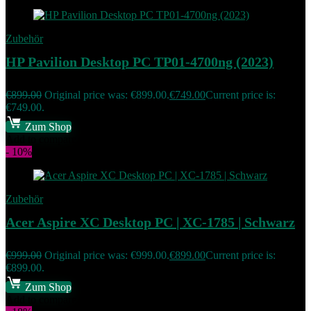
Zubehör
HP Pavilion Desktop PC TP01-4700ng (2023)
€
899.00
Original price was: €899.00.
€
749.00
Current price is:
€749.00.
Zum Shop
Add to compare
- 10%
Zubehör
Acer Aspire XC Desktop PC | XC-1785 | Schwarz
€
999.00
Original price was: €999.00.
€
899.00
Current price is:
€899.00.
Zum Shop
Add to compare