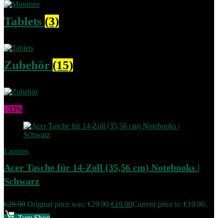
Tablets
(3)
Zubehör
(15)
Add to compare
- 33%
Laptops
Acer Tasche für 14-Zoll (35,56 cm) Notebooks |
Schwarz
€
29.90
Original price was: €29.90.
€
19.90
Current price is: €19.90.
Zum Shop