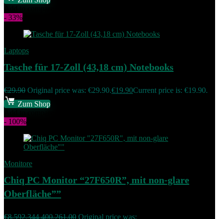
Add to compare
- 33%
Laptops
Tasche für 17-Zoll (43,18 cm) Notebooks
€
29.90
Original price was: €29.90.
€
19.90
Current price is: €19.90.
Zum Shop
Add to compare
- 100%
Monitore
Chiq PC Monitor “27F650R”, mit non-glare
Oberfläche””
€
8,592,344,400,261.00
Original price was: