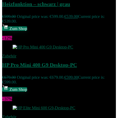
Heizfunktion – schwarz | grau
€
599.00
Original price was: €599.00.
€
539.00
Current price is:
€539.00.
Zum Shop
Add to compare
- 12%
Zubehör
HP Pro Mini 400 G9 Desktop-PC
€
679.00
Original price was: €679.00.
€
599.00
Current price is:
€599.00.
Zum Shop
Add to compare
- 37%
Zubehör