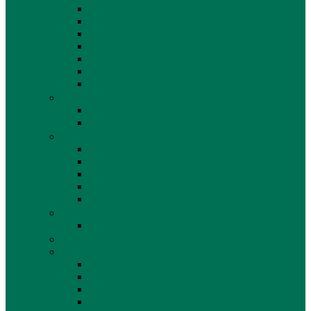
E-Cross Bikes
E-MTB Hardtail
E-Pedelecs
E-Rennräder
E-Trekking Bikes
E-Klapp und Falträder
E-Cargo und Lastenräder
Freizeit & Outdoor
Camping
SUP – Stand Up Paddles
Fitness
Allgemein
Crosstrainer
Fitnessgeräte
Fitnessuhren
Krafttraining
Marken
North Face
Sportarten
Wintersport
Allgemein
Bekleidung
Langlaufen
Rodeln