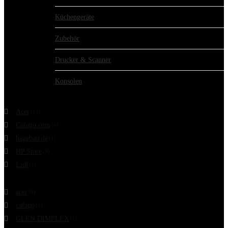
Küchengeräte
Zubehör
Drucker & Scanner
Konsolen
Filtern nach Shop
Acer
(10)
Cafago.com
(4)
hagebau.de
(1)
HP Store
(9)
Lidl
(3)
Filtern nach Marke
acer
(8)
cafago
(1)
GLEN DIMPLEX
(1)