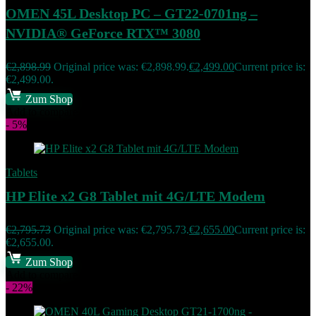
OMEN 45L Desktop PC – GT22-0701ng –
NVIDIA® GeForce RTX™ 3080
€
2,898.99
Original price was: €2,898.99.
€
2,499.00
Current price is:
€2,499.00.
Zum Shop
Add to compare
- 5%
Tablets
HP Elite x2 G8 Tablet mit 4G/LTE Modem
€
2,795.73
Original price was: €2,795.73.
€
2,655.00
Current price is:
€2,655.00.
Zum Shop
Add to compare
- 22%