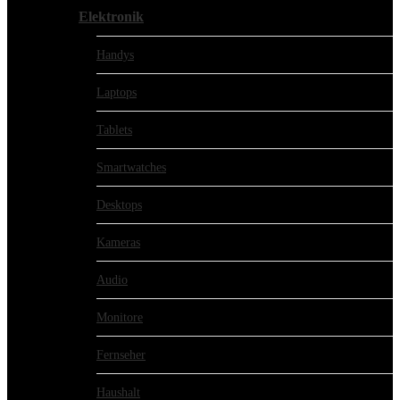
Elektronik
Handys
Laptops
Tablets
Smartwatches
Desktops
Kameras
Audio
Monitore
Fernseher
Haushalt