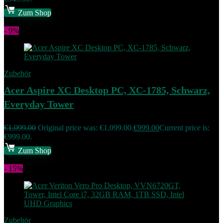
Zum Shop
Add to compare
- 9%
Zubehör
Acer Aspire XC Desktop PC, XC-1785, Schwarz,
Everyday Tower
€
1,099.00
Original price was: €1,099.00.
€
999.00
Current price is:
€999.00.
Zum Shop
Add to compare
- 15%
Zubehör