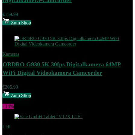
Digitalkamera-Camcorder
€
159.99
Zum Shop
Add to compare
Kameras
ORDRO G930 5K 30fps Digitalkamera 64MP
WiFi Digital Videokamera Camcorder
€
205.99
Zum Shop
Add to compare
- 14%
Lidl