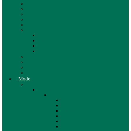
Lampen
Badezimmer
Diele & Vorzimmer
Homeoffice
Kinderzimmer
Küche & Esszimmer
Einbauküchen
Küchenzeilen
Arbeitsplatten
Küchentische
Schlafzimmer
Wohnzimmer
Terrasse & Balkon
Teppiche
Mode
Beauty
Schmuck
Uhren
Allgemein
Smartwatches
Luxusuhren
Fitnessuhren
Designer Uhren
Damenuhren