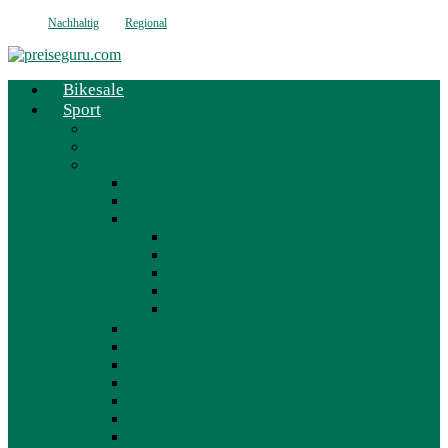
Nachhaltig
Regional
Bikesale
Sport
Allgemein
Decathlon
Fahrräder
Allgemein
Bikesale
Fahrradkleidung
Fahrradhelme
Fahrradschuhe
Fahrradtrikots
Fahrradhosen
Fahrradrucksack
Fahrradzubehör
Marken
Fullys
MTB Hardtail
Cityräder & Pedelecs
Crossbikes
Damenfahrräder