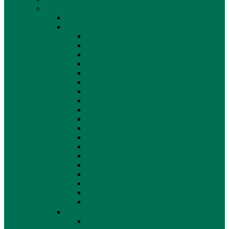
Damen
Allgemein
Bekleidung
Allgemein
Bademode
Blazer
Blusen & Tuniken
Dessous
Hosen & Shorts
Hosenanzug
Jacken
Shirts & Tops
Jeans
Jeans Jacke
Jeans Rock
Kleider
Lederjacken
Leichte Jacken
Pullover & Strick
Röcke
Sweater & Sweatjacken
Winterjacken
Schuhe
Ballerinas