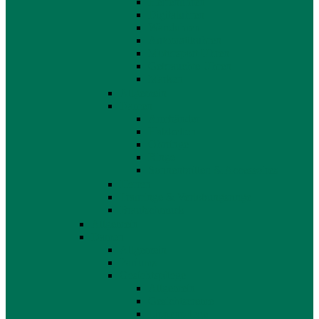
Herrenuhren
Digitaluhren
Wanduhren
Automatikuhren
Motorsport Uhren
Gebrauchte Uhren
Marken
Allgemein
Damen
Armbänder
Halsketten
Ohrringe
Ringe
Sonnenbrillen & Accessoires
Herren
Trauringe & Verlobungsringe
Brautschmuck
Allgemein
Damen
Allgemein
Parfums
Gesichtspflege
Allgemein
Gesichtscreme
Lippenpflege