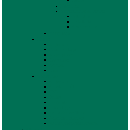
Lotion
Nagellack
Sonnenschutz & Bräune
After Sun
Selbstbräuner
Sonnencreme
Intimpflege
Herren
Allgemein
Gesichtspflege
Körperpflege
Haarpflege
Parfums
Rasur
Gesundheit
Allgemein
Ätherische Öle
CBD
Brillen
Hörgeräte
Zahnpflege
Erotik & Verhütung
Desinfektionsmittel
Nahrungsergänzungsmittel
Allgemein