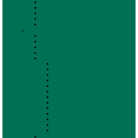
Kinderfahrräder
Rennräder
Trekkingräder
Fahrräder XXL
Fahrradanhänger
E-Bikes
Allgemein
Bikesale
Marken
Cube Hybrid
E-Fullys
Allgemein
Cube
Focus
Ghost
Giant
Haibike
KTM
Merida
Mondraker
Santa Cruz
Scott
Specialized
Trek
E-City Bikes