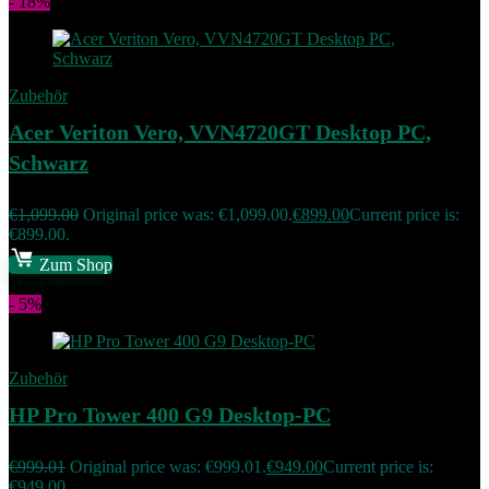
- 18%
Zubehör
Acer Veriton Vero, VVN4720GT Desktop PC,
Schwarz
€
1,099.00
Original price was: €1,099.00.
€
899.00
Current price is:
€899.00.
Zum Shop
Add to compare
- 5%
Zubehör
HP Pro Tower 400 G9 Desktop-PC
€
999.01
Original price was: €999.01.
€
949.00
Current price is:
€949.00.