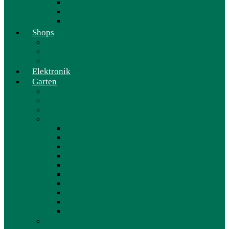
Ski Alpin
Skitouren
Snowboarden
Shops
Bikesale
Lidl
Ikea
Elektronik
Garten
Allgemein
Heimwerken
Grillen
Gartenmöbel
Allgemein
Gartenbank
Gartenlounge
Gartentische
Gartenmöbel Set
Gartenstühle
Liegestühle
Balkonmöbel
Hollywoodschaukel
Rattanmöbel
Gartengeräte