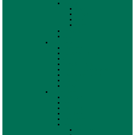
Make up
Augen
Lippen
Teint
Zubehör
Reinigung
Serum
Haarpflege
Allgemein
Bürsten & Kämme
Conditioner
Farbe & Tönung
Glätten, Locken & Wellen
Haartrockner & Fön
Shampoo
Styling
Körperpflege
Allgemein
Duschen
Enthaarung
Fußpflege
Handpflege
Deo & Lotion
Deodorant