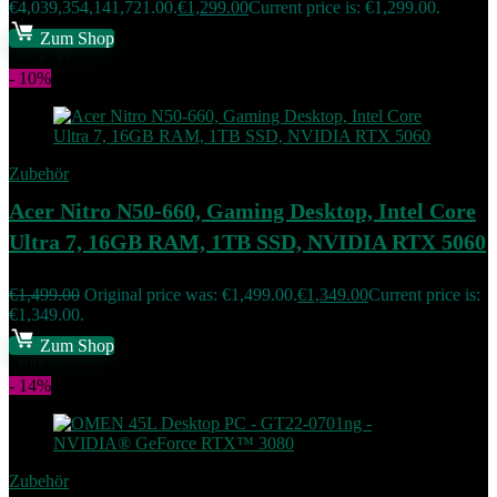
€4,039,354,141,721.00.
€
1,299.00
Current price is: €1,299.00.
Zum Shop
Add to compare
- 10%
Zubehör
Acer Nitro N50-660, Gaming Desktop, Intel Core
Ultra 7, 16GB RAM, 1TB SSD, NVIDIA RTX 5060
€
1,499.00
Original price was: €1,499.00.
€
1,349.00
Current price is:
€1,349.00.
Zum Shop
Add to compare
- 14%
Zubehör