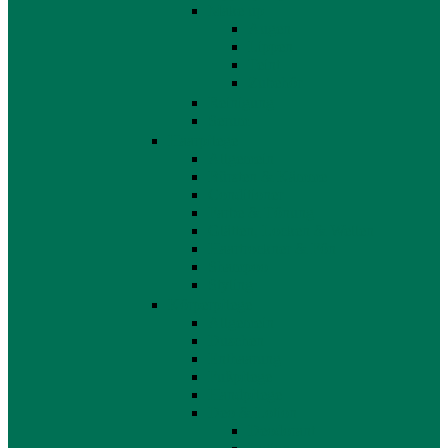
Make up
Augen
Lippen
Teint
Zubehör
Reinigung
Serum
Haarpflege
Allgemein
Bürsten & Kämme
Conditioner
Farbe & Tönung
Glätten, Locken & Wellen
Haartrockner & Fön
Shampoo
Styling
Körperpflege
Allgemein
Duschen
Enthaarung
Fußpflege
Handpflege
Deo & Lotion
Deodorant