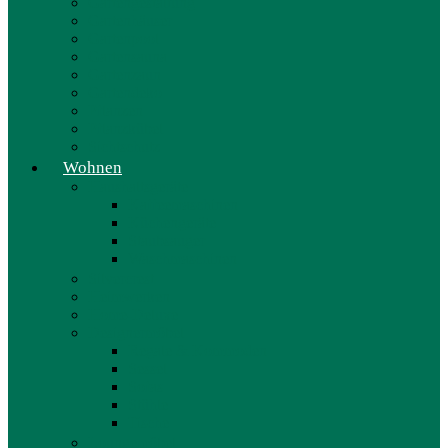
Gartengestaltung
Gartenhäuser
Gartenpool
Gartensauna
Gartenzaun
Gartendeko
Pflanzen
Pflanzkübel
Sichtschutz
Wohnen
Haushaltsgeräte
Kaffeemaschinen
Küchengeräte
Staubsauger
Waschmaschinen
Silvercrest
Heimwerken
Home-Deluxe
Designermöbel
Regale & Kommoden
Sessel
Sofas
Stühle
Tische
Loungemöbel