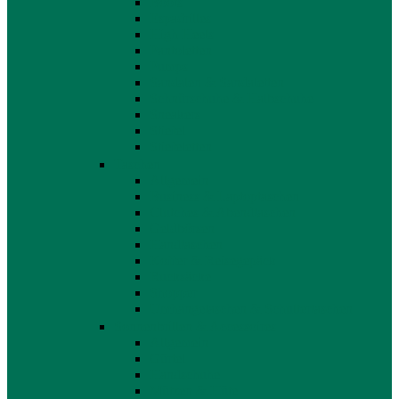
Boots
Espadrilles
High Heels
Pantoletten
Pumps
Sandalen & Sandaletten
Schnürschuhe & Halbschuhe
Sneakers
Stiefel
Stiefeletten
Taschen
Allgemein
Business & Laptoptaschen
Clutches & Abendtaschen
Geldbörsen
Handtaschen
Koffer & Reisegepäck
Rucksäcke
Shopper
Umhängetaschen & Schultertaschen
Sonnenbrillen & Accessoires
Allgemein
Gürtel
Handschuhe
Mützen & Hüte