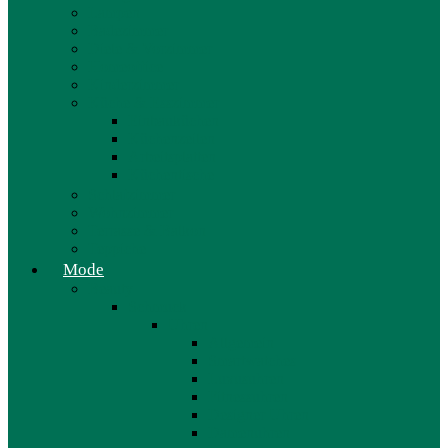
Lampen
Badezimmer
Diele & Vorzimmer
Homeoffice
Kinderzimmer
Küche & Esszimmer
Einbauküchen
Küchenzeilen
Arbeitsplatten
Küchentische
Schlafzimmer
Wohnzimmer
Terrasse & Balkon
Teppiche
Mode
Beauty
Schmuck
Uhren
Allgemein
Smartwatches
Luxusuhren
Fitnessuhren
Designer Uhren
Damenuhren