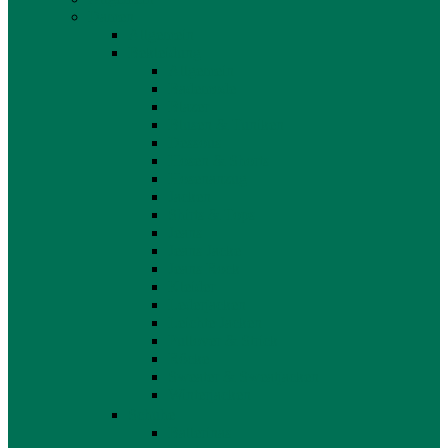
Damen
Allgemein
Bekleidung
Allgemein
Bademode
Blazer
Blusen & Tuniken
Dessous
Hosen & Shorts
Hosenanzug
Jacken
Shirts & Tops
Jeans
Jeans Jacke
Jeans Rock
Kleider
Lederjacken
Leichte Jacken
Pullover & Strick
Röcke
Sweater & Sweatjacken
Winterjacken
Schuhe
Ballerinas