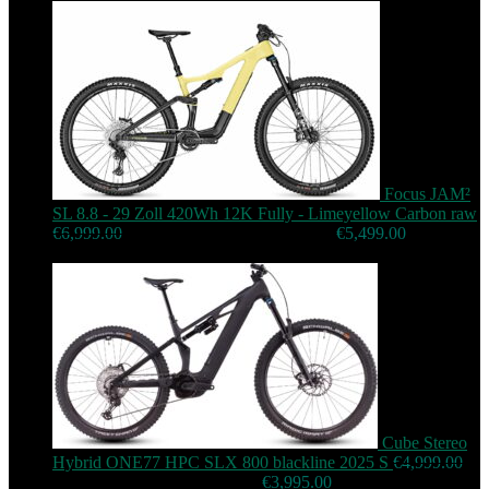
Silver
(2)
Slainless Steal
(1)
Stainless Steel
(1)
weiß
(3)
Focus JAM²
SL 8.8 - 29 Zoll 420Wh 12K Fully - Limeyellow Carbon raw
€
6,999.00
Original price was: €6,999.00.
€
5,499.00
Current
price is: €5,499.00.
Cube Stereo
Hybrid ONE77 HPC SLX 800 blackline 2025 S
€
4,999.00
Original price was: €4,999.00.
€
3,995.00
Current price is: