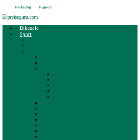
Nachhaltig
Regional
Bikesale
Sport
Allgemein
Decathlon
Fahrräder
Allgemein
Bikesale
Fahrradkleidung
Fahrradhelme
Fahrradschuhe
Fahrradtrikots
Fahrradhosen
Fahrradrucksack
Fahrradzubehör
Marken
Fullys
MTB Hardtail
Cityräder & Pedelecs
Crossbikes
Damenfahrräder