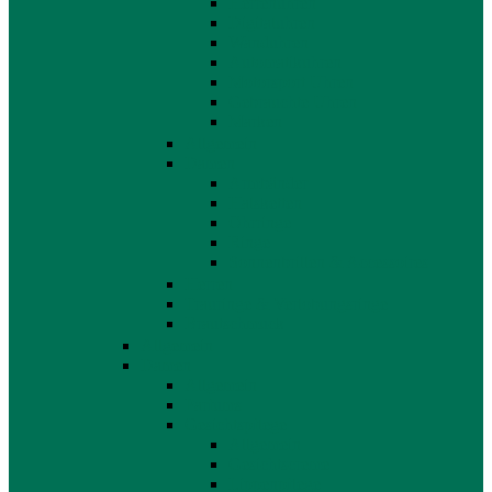
Herrenuhren
Digitaluhren
Wanduhren
Automatikuhren
Motorsport Uhren
Gebrauchte Uhren
Marken
Allgemein
Damen
Armbänder
Halsketten
Ohrringe
Ringe
Sonnenbrillen & Accessoires
Herren
Trauringe & Verlobungsringe
Brautschmuck
Allgemein
Damen
Allgemein
Parfums
Gesichtspflege
Allgemein
Gesichtscreme
Lippenpflege