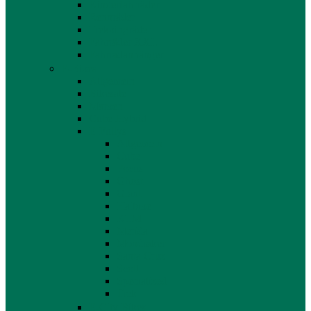
Kinderfahrräder
Rennräder
Trekkingräder
Fahrräder XXL
Fahrradanhänger
E-Bikes
Allgemein
Bikesale
Marken
Cube Hybrid
E-Fullys
Allgemein
Cube
Focus
Ghost
Giant
Haibike
KTM
Merida
Mondraker
Santa Cruz
Scott
Specialized
Trek
E-City Bikes