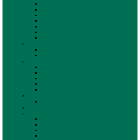
E-Cross Bikes
E-MTB Hardtail
E-Pedelecs
E-Rennräder
E-Trekking Bikes
E-Klapp und Falträder
E-Cargo und Lastenräder
Freizeit & Outdoor
Camping
SUP – Stand Up Paddles
Fitness
Allgemein
Crosstrainer
Fitnessgeräte
Fitnessuhren
Krafttraining
Marken
North Face
Sportarten
Wintersport
Allgemein
Bekleidung
Langlaufen
Rodeln