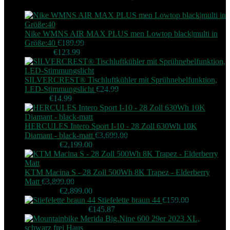
€3,995.00.
Nike WMNS AIR MAX PLUS men Lowtop black|multi in
Größe:40
€
189.99
Original price was:
€189.99.
€
123.99
Current price is: €123.99.
SILVERCREST® Tischluftkühler mit Sprühnebelfunktion,
LED-Stimmungslicht
€
24.99
Original price was:
€24.99.
€
14.99
Current price is: €14.99.
HERCULES Intero Sport I-10 - 28 Zoll 630Wh 10K
Diamant - black-matt
€
3,699.00
Original price was:
€3,699.00.
€
2,199.00
Current price is: €2,199.00.
KTM Macina S - 28 Zoll 500Wh 8K Trapez - Elderberry
Matt
€
3,899.00
Original price was:
€3,899.00.
€
2,899.00
Current price is: €2,899.00.
Stiefelette braun 44
€
159.00
Original
price was: €159.00.
€
145.87
Current price is: €145.87.