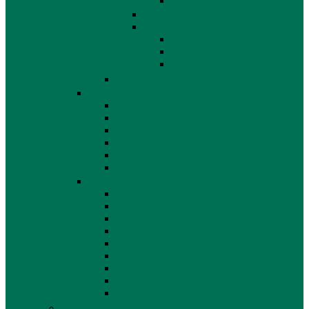
Lotion
Nagellack
Sonnenschutz & Bräune
After Sun
Selbstbräuner
Sonnencreme
Intimpflege
Herren
Allgemein
Gesichtspflege
Körperpflege
Haarpflege
Parfums
Rasur
Gesundheit
Allgemein
Ätherische Öle
CBD
Brillen
Hörgeräte
Zahnpflege
Erotik & Verhütung
Desinfektionsmittel
Nahrungsergänzungsmittel
Allgemein