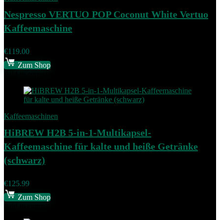
Nespresso VERTUO POP Coconut White Vertuo
Kaffeemaschine
€
119.00
Zum Shop
Add to compare
Kaffeemaschinen
HiBREW H2B 5-in-1-Multikapsel-
Kaffeemaschine für kalte und heiße Getränke
(schwarz)
€
125.99
Zum Shop
Add to compare