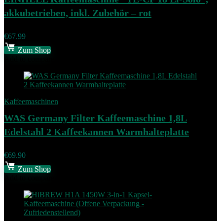
akkubetrieben, inkl. Zubehör – rot
€
67.99
Zum Shop
Add to compare
Kaffeemaschinen
WAS Germany Filter Kaffeemaschine 1,8L
Edelstahl 2 Kaffeekannen Warmhalteplatte
€
69.90
Zum Shop
Add to compare