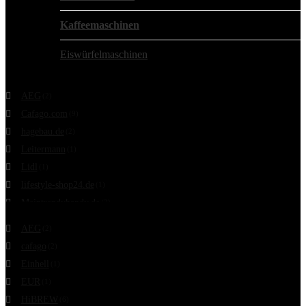
Kaffeemaschinen
Eiswürfelmaschinen
Filtern nach Shop
AEG
(2)
Cafago.com
(9)
hagebau.de
(2)
Leitermann
(1)
Lidl
(1)
lifestyle-shop24.de
(1)
Meintrendyhandy.de
(2)
Filtern nach Marke
Nespresso
(43)
AEG
(2)
cafago
(2)
Einhell
(1)
EUR
(1)
HiBREW
(6)