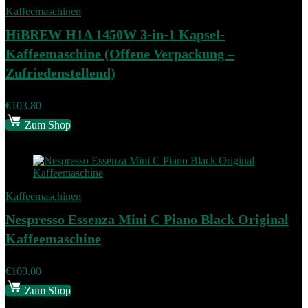
Kaffeemaschinen
HiBREW H1A 1450W 3-in-1 Kapsel-
Kaffeemaschine (Offene Verpackung –
Zufriedenstellend)
€
103.80
Zum Shop
Add to compare
Kaffeemaschinen
Nespresso Essenza Mini C Piano Black Original
Kaffeemaschine
€
109.00
Zum Shop
Add to compare