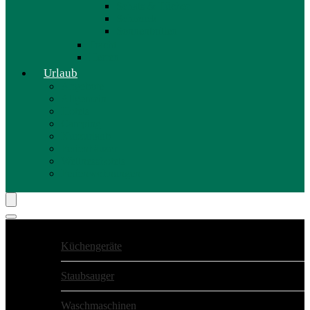
Schals & Tücher
Schmuck
Sonnenbrillen
Tracht
Herren
Urlaub
Angebote
Allgemein
Hotels
Camping
Kurzurlaub
Ferienhäuser
Wellnesshotels
Ferienwohnungen
Zeige alle Kategorien
Küchengeräte
Staubsauger
Waschmaschinen