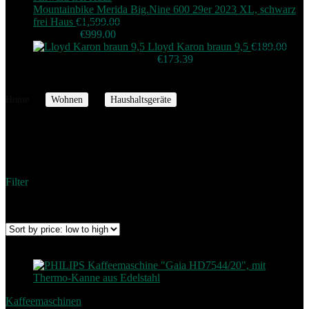
Mountainbike Merida Big.Nine 600 29er 2023 XL, schwarz
frei Haus
€
1,599.00
Original price was:
€1,599.00.
€
999.00
Current price is: €999.00.
Lloyd Karon braun 9,5
€
189.00
Original price was: €189.00.
€
173.39
Current price is:
€173.39.
Home
Wohnen
Haushaltsgeräte
Kaffeemaschinen
Kaffeemaschinen
Filter
Showing 1–36 of 61 results
Sorted by price: low to high
Add to compare
Kaffeemaschinen