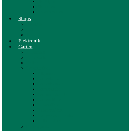
Ski Alpin
Skitouren
Snowboarden
Shops
Bikesale
Lidl
Ikea
Elektronik
Garten
Allgemein
Heimwerken
Grillen
Gartenmöbel
Allgemein
Gartenbank
Gartenlounge
Gartentische
Gartenmöbel Set
Gartenstühle
Liegestühle
Balkonmöbel
Hollywoodschaukel
Rattanmöbel
Gartengeräte